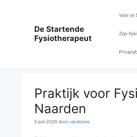
Ga
naar
Voor je 
de
inhoud
De Startende
Zzp-fys
Fysiotherapeut
Privacyb
Praktijk voor Fys
Naarden
5 juni 2026
door
vacatures