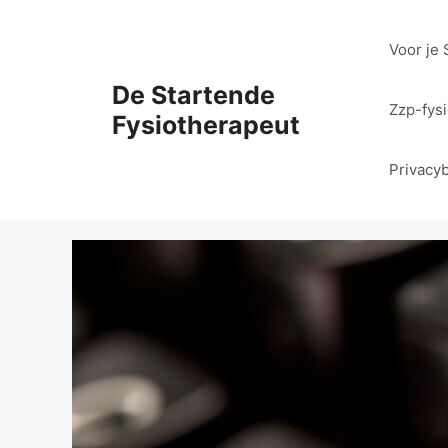
Ga
naar
Voor je 
de
inhoud
De Startende
Zzp-fys
Fysiotherapeut
Privacyb