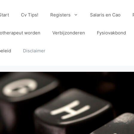
Start
Cv Tips!
Registers
Salaris en Cao
iotherapeut worden
Verbijzonderen
Fysiovakbond
eleid
Disclaimer