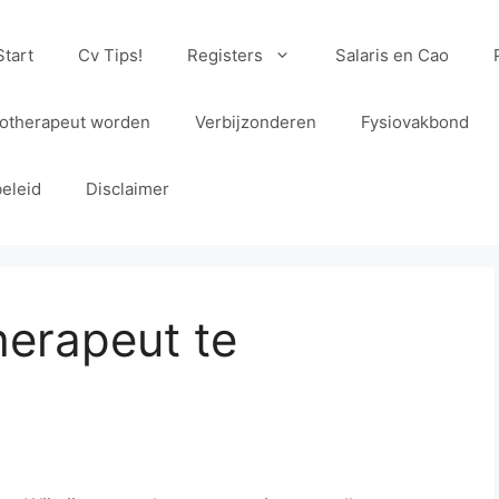
Start
Cv Tips!
Registers
Salaris en Cao
iotherapeut worden
Verbijzonderen
Fysiovakbond
eleid
Disclaimer
herapeut te