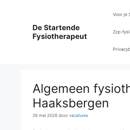
Ga
naar
Voor je 
de
inhoud
De Startende
Zzp-fys
Fysiotherapeut
Privacyb
Algemeen fysiot
Haaksbergen
26 mei 2026
door
vacatures