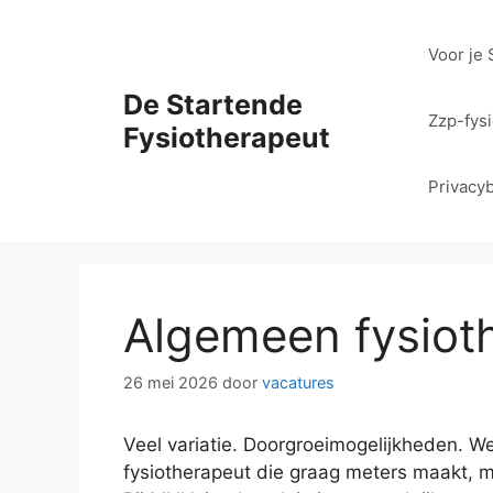
Ga
naar
Voor je 
de
inhoud
De Startende
Zzp-fys
Fysiotherapeut
Privacyb
Algemeen fysiot
26 mei 2026
door
vacatures
Veel variatie. Doorgroeimogelijkheden. W
fysiotherapeut die graag meters maakt, m