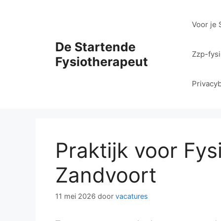
Ga
naar
Voor je 
de
inhoud
De Startende
Zzp-fys
Fysiotherapeut
Privacyb
Praktijk voor Fys
Zandvoort
11 mei 2026
door
vacatures