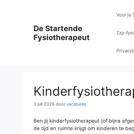
Ga
naar
Voor je 
de
inhoud
De Startende
Zzp-fys
Fysiotherapeut
Privacyb
Kinderfysiothera
3 juli 2026
door
vacatures
Ben jij kinderfysiotherapeut (of bijna af
de tijd en ruimte krijgt om kinderen te b