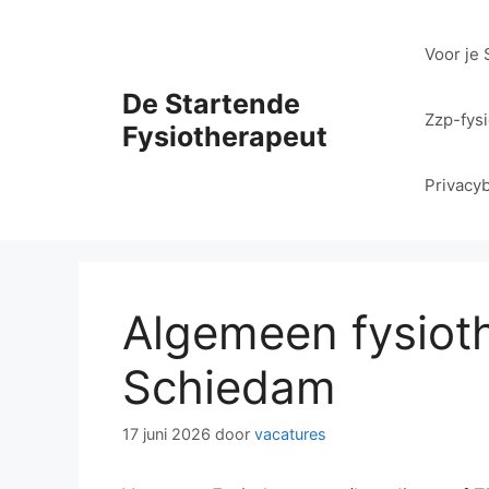
Ga
naar
Voor je 
de
inhoud
De Startende
Zzp-fys
Fysiotherapeut
Privacyb
Algemeen fysiot
Schiedam
17 juni 2026
door
vacatures