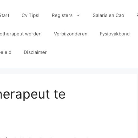
Start
Cv Tips!
Registers
Salaris en Cao
iotherapeut worden
Verbijzonderen
Fysiovakbond
eleid
Disclaimer
herapeut te