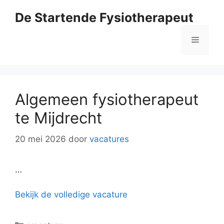
Ga
De Startende Fysiotherapeut
naar
de
Menu
inhoud
Algemeen fysiotherapeut
te Mijdrecht
20 mei 2026
door
vacatures
…
Bekijk de volledige vacature
Categorieën