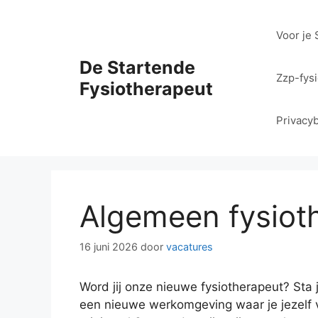
Ga
naar
Voor je 
de
inhoud
De Startende
Zzp-fys
Fysiotherapeut
Privacyb
Algemeen fysiot
16 juni 2026
door
vacatures
Word jij onze nieuwe fysiotherapeut? Sta 
een nieuwe werkomgeving waar je jezelf 