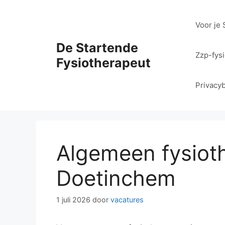
Ga
naar
Voor je 
de
inhoud
De Startende
Zzp-fys
Fysiotherapeut
Privacyb
Algemeen fysiot
Doetinchem
1 juli 2026
door
vacatures