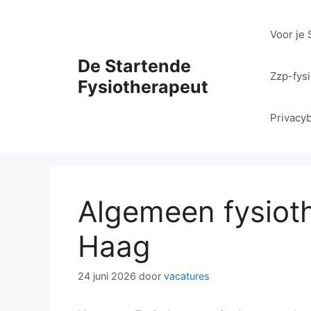
Ga
naar
Voor je 
de
inhoud
De Startende
Zzp-fys
Fysiotherapeut
Privacyb
Algemeen fysiot
Haag
24 juni 2026
door
vacatures